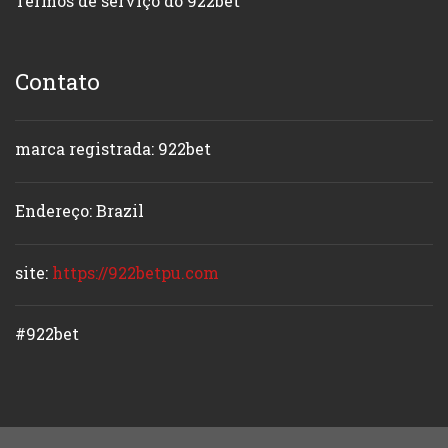
Termos de serviço do 922bet
Contato
marca registrada: 922bet
Endereço: Brazil
site:
https://922betpu.com
#922bet