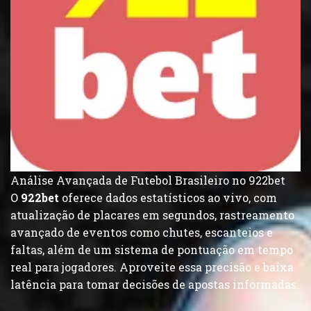
Análise Avançada de Futebol Brasileiro no 922bet
O
922bet
oferece dados estatísticos ao vivo, com
atualização de placares em segundos, rastreamento
avançado de eventos como chutes, escanteios e
faltas, além de um sistema de pontuação em tempo
real para jogadores. Aproveite essa precisão e baixa
latência para tomar decisões de apostas informadas.