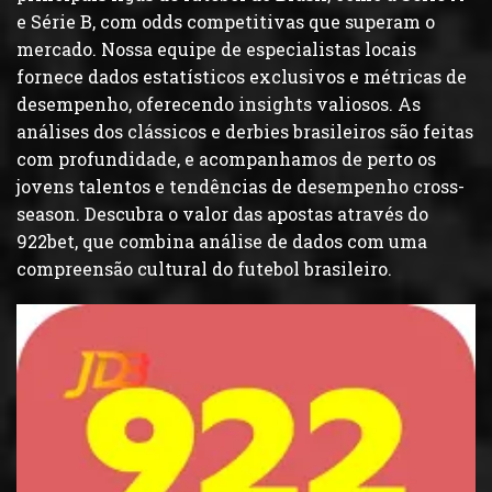
e Série B, com odds competitivas que superam o
mercado. Nossa equipe de especialistas locais
fornece dados estatísticos exclusivos e métricas de
desempenho, oferecendo insights valiosos. As
análises dos clássicos e derbies brasileiros são feitas
com profundidade, e acompanhamos de perto os
jovens talentos e tendências de desempenho cross-
season. Descubra o valor das apostas através do
922bet, que combina análise de dados com uma
compreensão cultural do futebol brasileiro.