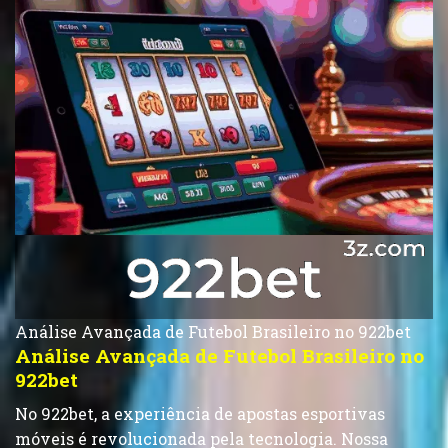
Análise Avançada de Futebol Brasileiro no 922bet
Análise Avançada de Futebol Brasileiro no
922bet
No 922bet, a experiência de apostas esportivas
móveis é revolucionada pela tecnologia. Nossa