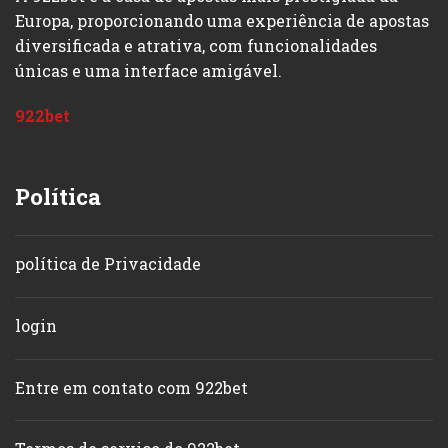
Europa, proporcionando uma experiência de apostas
diversificada e atrativa, com funcionalidades
únicas e uma interface amigável.
922bet
Política
política de Privacidade
login
Entre em contato com 922bet